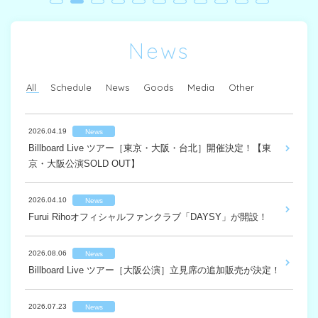
News
All
Schedule
News
Goods
Media
Other
2026.04.19
News
2026.08.06
2026.04.20
2026.05.30
2026.07.15
Schedule
Media
Other
News
News
Billboard Live ツアー［東京・大阪・台北］開催決定！【東
2026.10.12(Mon) Maxell presents FM802 MINAMI WHEEL
Billboard Live ツアー［大阪公演］立見席の追加販売が決定！
Lettersツアーグッズ オンライン販売決定！
「そのうち」がパナソニック エレクトリックワークス株式会
鞘師里保「どっち？」楽曲制作にFurui Rihoが参加（7/15リリ
京・大阪公演SOLD OUT】
2026
社の新CMに起用決定！
ース）
2026.07.23
2025.08.23
Goods
News
2026.04.10
News
Schedule
『Maxell presents FM802 MINAMI WHEEL 2026』出演決定
Live Tour 2025 “Dear my friends”グッズ 事前オンライン販売
2026.05.14
2026.07.04
Other
News
Furui Rihoオフィシャルファンクラブ「DAYSY」が開設！
2026.9.26(Sat) Furui Riho Billboard Live Tour 2026 -The
(10/12)
のご案内
「太陽になれたら」主題歌・映画『死神バーバー』 本予告
映画『死神バーバー』舞台挨拶に登壇決定 (7/21)
Garden- [Billboard Live TAIPEI]
＆ポスタービジュアル解禁！
2026.08.06
News
2026.07.17
2025.03.12
2026.07.03
Goods
Other
News
Billboard Live ツアー［大阪公演］立見席の追加販売が決定！
Schedule
3rd Album『Letters』アナログ盤のリリースが決定！
Live Tour 2025 -Vloooooom- グッズ情報
2026.03.23
『NUMBER SHOT2026』タイムテーブル発表！ (8/1)
News
2026.9.13(Sun) Furui Riho Billboard Live Tour 2026 -The
「ハードモード」がTBS『THE TIME,』の春キャンペーン
Garden- [Billboard Live TOKYO]【SOLD OUT】
2026.07.23
News
CMソングに決定！
2026.07.16
2025.02.09
2025.08.07
Goods
Other
News