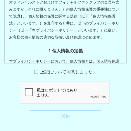
オフィシャルストアおよびオフィシャルファンクラブの会員を含
みますが，それに限りません。）の個人情報保護の重要性につい
て認識し、個人情報の保護に関する法律（以下「個人情報保護
法」といいます。）を遵守すると共に、以下のプライバシーポリ
シー（以下「本プライバシーポリシー」といいます。）に従い、
お客様の個人情報の適切な取扱い及び保護に努めます。
1.個人情報の定義
本プライバシーポリシーにおいて、個人情報とは、個人情報保護
法第2条第1項により定義された個人情報、すなわち、生存する個
上記について同意しました。
人に関する情報であって、当該情報に含まれる氏名、生年月日そ
の他の記述等により特定の個人を識別することができるもの（他
の情報と容易に照合することができ、それにより特定の個人を識
別することができることとなるものを含みます。）を意味するも
のとします。
2.個人情報の利用目的
LOA MUSIC TOKYOは、お客様の個人情報を、以下の目的で利用