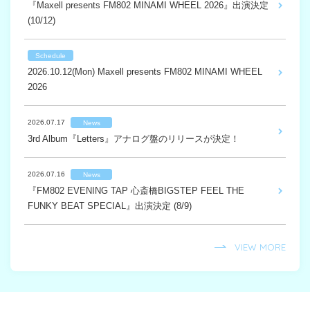
『Maxell presents FM802 MINAMI WHEEL 2026』出演決定
『FM802 EVENING TAP 心斎橋BIGSTEP FEEL THE
Zepp Tour 2025 “Vloooooom”グッズ 事前オンライン販売のご
スペースシャワーTV 8月度“it!”に「Hello」のMVが決定！
(10/12)
Schedule
FUNKY BEAT SPECIAL』出演決定 (8/9)
案内
2026.03.22
News
2026.9.11(Fri) Furui Riho Billboard Live Tour 2026 -The
「Letters」がフジテレビ系 新情報番組『SUNDAYブレイ
2025.07.13
Other
Garden- [Billboard Live OSAKA]
Schedule
ク.』4~6月度コーナーソングに決定！
2026.07.15
2024.08.15
Furui Riho「Hello」SNSいいねキャンペーン実施決定！
Goods
News
2026.10.12(Mon) Maxell presents FM802 MINAMI WHEEL
「ラッキー」MVシェアキャンペーン開催！
RISING SUN ROCK FESTIVAL 2024 グッズ情報（会場限定
2026
Schedule
あり）
2026.03.03
News
VIEW MORE
2026.8.9(Sun) FM802 EVENING TAP 心斎橋BIGSTEP FEEL
3rdアルバム『Letters』収録曲「太陽になれたら」が映画『死
VIEW MORE
THE FUNKY BEAT SPECIAL
2026.07.17
News
神バーバー』の主題歌に決定！
VIEW MORE
3rd Album『Letters』アナログ盤のリリースが決定！
VIEW MORE
VIEW MORE
2026.07.16
News
『FM802 EVENING TAP 心斎橋BIGSTEP FEEL THE
FUNKY BEAT SPECIAL』出演決定 (8/9)
VIEW MORE