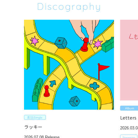
Discography
Album
Lette
配信Single
ラッキー
2026.03.0
2026.07.08 Release
Streaming