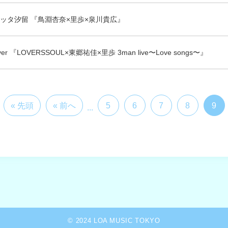
東京カレッタ汐留 『鳥淵杏奈×里歩×泉川貴広』
lver 『LOVERSSOUL×東郷祐佳×里歩 3man live〜Love songs〜』
« 先頭
« 前へ
5
6
7
8
9
...
© 2024 LOA MUSIC TOKYO