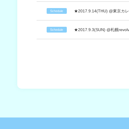
★2017.9.14(THU) @
Schedule
★2017.9.3(SUN) @札幌revo
Schedule