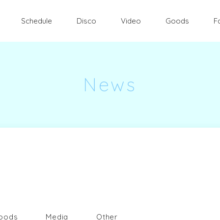
Schedule
Disco
Video
Goods
F
News
oods
Media
Other