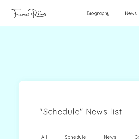
Biography
News
"Schedule" News list
All
Schedule
News
G