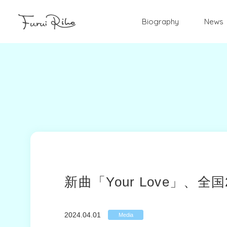
Biography
News
新曲「Your Love」、
2024.04.01
Media