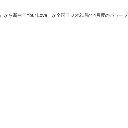
ne Another』から新曲「Your Love」が全国ラジオ21局で4