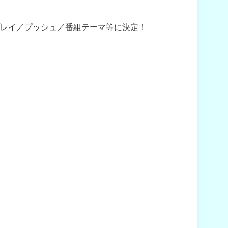
月度のパワープレイ／プッシュ／番組テーマ等に決定！