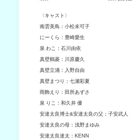
〈キャスト〉
南雲美鳥：小松未可子
にーくら：豊崎愛生
泉 わこ：石川由依
真壁鶴菱：川原慶久
真壁立涌：入野自由
真壁まつり：七瀬彩夏
雨飾えり：田所あずさ
泉 りこ：和久井 優
安達太良博士&安達太良の父：子安武人
安達太良の母：浅野まゆみ
安達太良達太：KENN