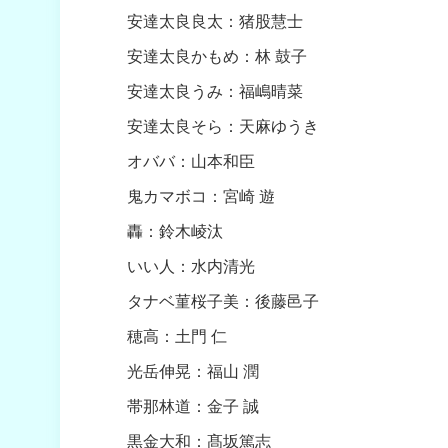
安達太良良太：猪股慧士
安達太良かもめ：林 鼓子
安達太良うみ：福嶋晴菜
安達太良そら：天麻ゆうき
オババ：山本和臣
鬼カマボコ：宮崎 遊
轟：鈴木崚汰
いい人：水内清光
タナベ菫桜子美：後藤邑子
穂高：土門 仁
光岳伸晃：福山 潤
帯那林道：金子 誠
黒金大和：髙坂篤志