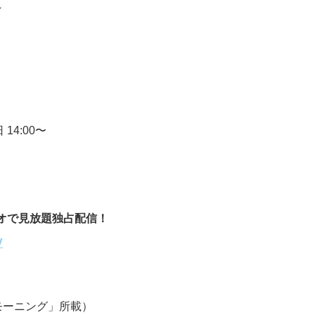
～
～
～
14:00〜
ビデオで見放題独占配信！
V
モーニング」所載）