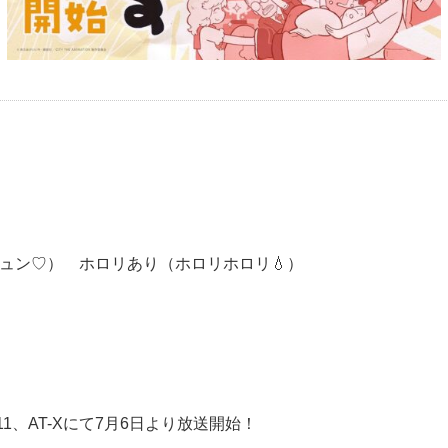
ュン♡） ホロリあり（ホロリホロリ💧）
11、AT-Xにて7月6日より放送開始！