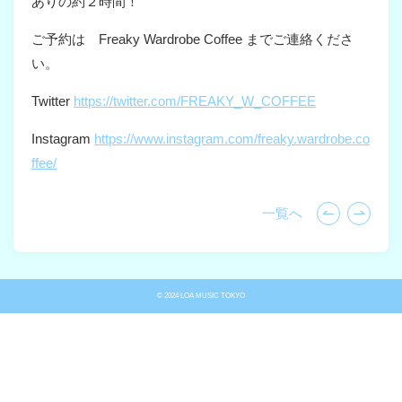
ありの約２時間！
ご予約は Freaky Wardrobe Coffee までご連絡くださ
い。
Twitter
https://twitter.com/FREAKY_W_COFFEE
Instagram
https://www.instagram.com/freaky.wardrobe.co
ffee/
一覧へ
© 2024 LOA MUSIC TOKYO