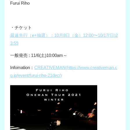
Furui Riho
・チケット
最速先行（e+抽選）：10月8日（金）12:00〜10/17(日)2
3:59
一般発売 : 11/6(土)10:00am～
Infomation：
CREATIVEMAN(https://www.creativeman.c
o.jp/event/furui-riho-21dec/)