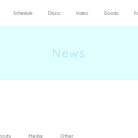
Schedule
Disco
Video
Goods
F
News
oods
Media
Other